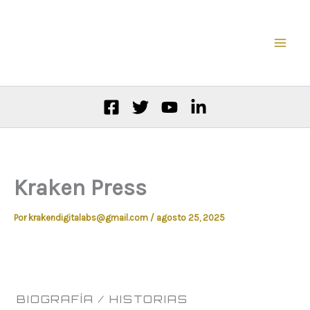
Ir
al
contenido
Kraken Press
Por
krakendigitalabs@gmail.com
/
agosto 25, 2025
BIOGRAFÍA / HISTORIAS